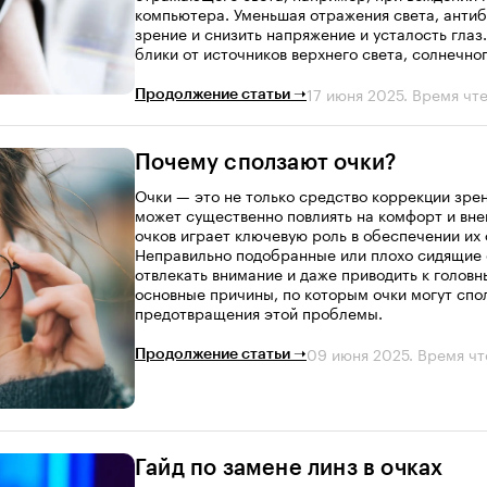
компьютера. Уменьшая отражения света, антиб
зрение и снизить напряжение и усталость глаз
блики от источников верхнего света, солнечног
17 июня 2025
. Время чте
Продолжение статьи ➝
Почему сползают очки?
Очки — это не только средство коррекции зрен
может существенно повлиять на комфорт и вне
очков играет ключевую роль в обеспечении их 
Неправильно подобранные или плохо сидящие 
отвлекать внимание и даже приводить к голов
основные причины, по которым очки могут спо
предотвращения этой проблемы.
09 июня 2025
. Время чт
Продолжение статьи ➝
Гайд по замене линз в очках