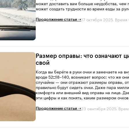
может доставить вам больше неудобства, чем 
может создать трудности во время езды за рул
17 октября 2025
. Время 
Продолжение статьи ➝
Размер оправы: что означают ци
свой
Когда вы берёте в руки очки и замечаете на в
вроде 52□18–140, возникает вопрос: что же он
случайны — они отражают размеры оправы, от 
правильно будут сидеть очки. Даже пара мил
комфорта или внешний вид оправы на лице. Да
эти цифры и как понять, каким размером очков
23 сентября 2025
. Врем
Продолжение статьи ➝