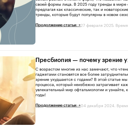
своей формы лица. В 2025 году тренды в мире
предлагая как классические, так и новаторск
тренды, которые будут популярны в новом сезо
27 февраля 2025
. Время
Продолжение статьи ➝
Пресбиопия — почему зрение у
С возрастом многие из нас замечают, что чте
гаджетами становятся все более затруднитель
зрение ухудшается с годами? В этой статье м
процесса, который неизбежно затрагивает каж
увлекательный мир офтальмологии и узнайте, к
годы!
04 декабря 2024
. Врем
Продолжение статьи ➝