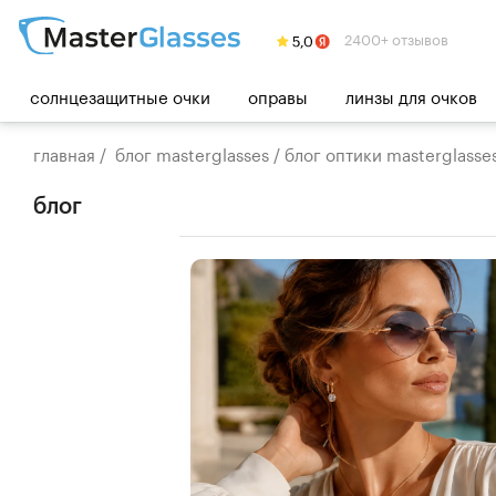
2400+ отзывов
солнцезащитные очки
оправы
линзы для очков
главная
/
блог masterglasses
/
блог оптики masterglasse
блог