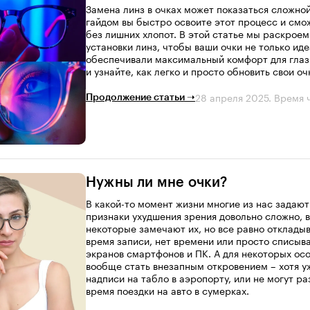
Замена линз в очках может показаться сложно
гайдом вы быстро освоите этот процесс и см
без лишних хлопот. В этой статье мы раскроем
установки линз, чтобы ваши очки не только ид
обеспечивали максимальный комфорт для глаз.
и узнайте, как легко и просто обновить свои оч
28 апреля 2025
. Время 
Продолжение статьи ➝
Нужны ли мне очки?
В какой-то момент жизни многие из нас задают
признаки ухудшения зрения довольно сложно, в
некоторые замечают их, но все равно откладыв
время записи, нет времени или просто списыв
экранов смартфонов и ПК. А для некоторых осо
вообще стать внезапным откровением – хотя у
надписи на табло в аэропорту, или не могут р
время поездки на авто в сумерках.