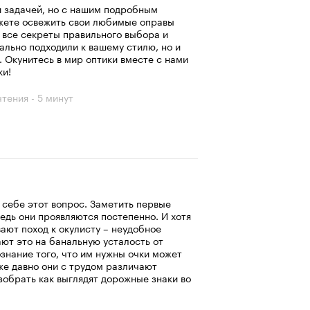
й задачей, но с нашим подробным
ожете освежить свои любимые оправы
 все секреты правильного выбора и
еально подходили к вашему стилю, но и
 Окунитесь в мир оптики вместе с нами
ки!
чтения - 5 минут
 себе этот вопрос. Заметить первые
едь они проявляются постепенно. И хотя
ают поход к окулисту – неудобное
ают это на банальную усталость от
знание того, что им нужны очки может
же давно они с трудом различают
азобрать как выглядят дорожные знаки во