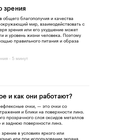
о зрения
в общего благополучия и качества
 окружающий мир, взаимодействовать с
еря зрения или его ухудшение может
ти и уровень жизни человека. Поэтому
омощью правильного питания и образа
ения - 5 минут
ое и как они работают?
рефлексные очки, — это очки со
ражения и блики на поверхности линз.
ого прозрачного слоя оксидов металлов
 и заднюю поверхности линз.
зрение в условиях яркого или
ночью или при использовании экрана