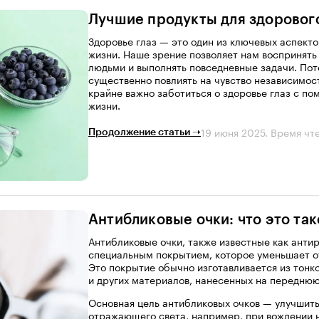
Лучшие продукты для здоровог
Здоровье глаз — это один из ключевых аспекто
жизни. Наше зрение позволяет нам воспринять
людьми и выполнять повседневные задачи. Пот
существенно повлиять на чувство независимос
крайне важно заботиться о здоровье глаз с п
жизни.
19 июня 2025
. Время чт
Продолжение статьи ➝
Антибликовые очки: что это так
Антибликовые очки, также известные как анти
специальным покрытием, которое уменьшает от
Это покрытие обычно изготавливается из тонк
и других материалов, нанесенных на переднюю
Основная цель антибликовых очков — улучшить 
отражающего света, например, при вождении 