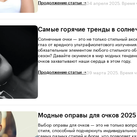
04 апреля 2025
. Время 
Продолжение статьи ➝
Самые горячие тренды в солне
Солнечные очки — это не только стильный акс
глаз от вредного ультрафиолетового излучения
обязательным элементом любого стильного об
сезон? Давайте окунемся в мир модных тенден
очков захватывают наши сердца в этом году.
09 марта 2025
. Время ч
Продолжение статьи ➝
Модные оправы для очков 2025
Выбор оправы для очков — это не только вопр
стиля, способный подчеркнуть индивидуальнос
самых разных стилей и форм, что позволяет к