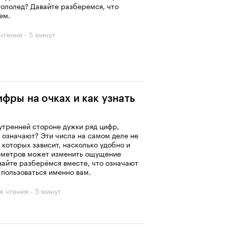
гололед? Давайте разберемся, что
ем.
чтения - 5 минут
фры на очках и как узнать
нутренней стороне дужки ряд цифр,
и означают? Эти числа на самом деле не
которых зависит, насколько удобно и
лиметров может изменить ощущение
вайте разберёмся вместе, что означают
 пользоваться именно вам.
я чтения - 5 минут