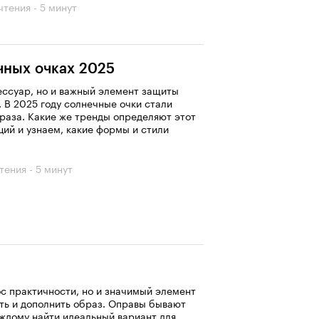
чтения - 5 минут
чных очках 2025
ессуар, но и важный элемент защиты
. В 2025 году солнечные очки стали
раза. Какие же тренды определяют этот
ций и узнаем, какие формы и стили
тения - 5 минут
ос практичности, но и значимый элемент
ть и дополнить образ. Оправы бывают
аждому найти идеальный вариант для