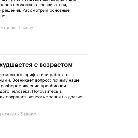
 оправ продолжают развиваться,
ие решения. Рассмотрим основные
не.
 чтения - 5 минут
худшается с возрастом
ние мелкого шрифта или работа с
ными. Возникает вопрос: почему наше
ы разберём явление пресбиопии —
дого человека. Погрузитесь в
ак сохранить ясность зрения на долгие
я чтения - 5 минут