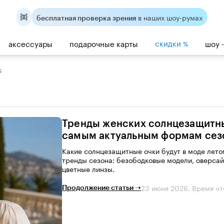
в наших шоу-румах
бесплатная проверка зрения
скидки
аксессуары
подарочные карты
шоу 
%
s
Тренды женских солнцезащитны
самым актуальным формам сез
Какие солнцезащитные очки будут в моде лето
тренды сезона: безободковые модели, оверсайз
цветные линзы.
23 июня 2026
. Время чт
Продолжение статьи ➝