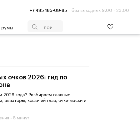
без выходных 9:00 - 23:00
+7 495 185-09-85
- румы
х очков 2026: гид по
она
м 2026 года? Разбираем главные
, авиаторы, кошачий глаз, очки-маски и
ения - 5 минут