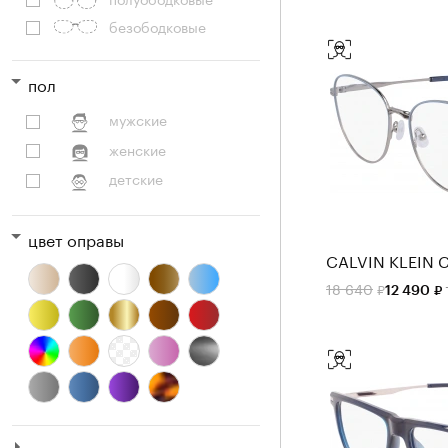
безободковые
пол
мужские
женские
детские
цвет оправы
CALVIN KLEIN 
18 640
12 490