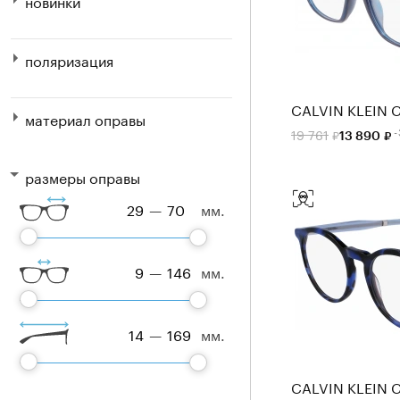
новинки
поляризация
CALVIN KLEIN 
материал оправы
19 761
13 890
размеры оправы
—
мм.
—
мм.
—
мм.
CALVIN KLEIN C