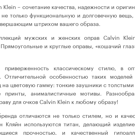
n Klein – сочетание качества, надежности и ориги
 не только функциональную и долговечную вещь,
авершающим штрихом вашего образа.
ллекций мужских и женских оправ Calvin Kle
Прямоугольные и круглые оправы, «кошачий глаз»,
 приверженность классическому стилю, в оп
ь. Отличительной особенностью таких моделей
д на цветовую гамму: тонкие заушники с толстыми
е принты, анималистичные мотивы. Разнообр
аву для очков Calvin Klein к любому образу!
ренда отличаются не только стилем, но и каче
н Кляйн используются титан, делающий изделие
ющиеся прочностью, и качественный гипоалл