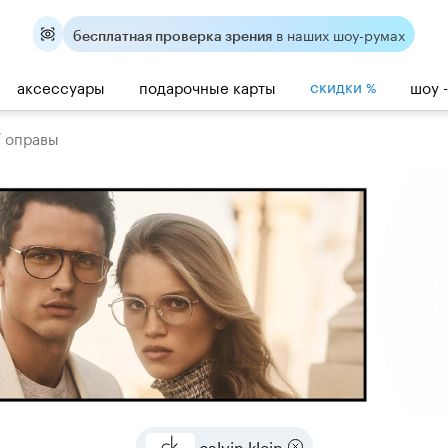
в наших шоу-румах
бесплатная проверка зрения
скидки
аксессуары
подарочные карты
шоу 
%
/
оправы
calvin klein