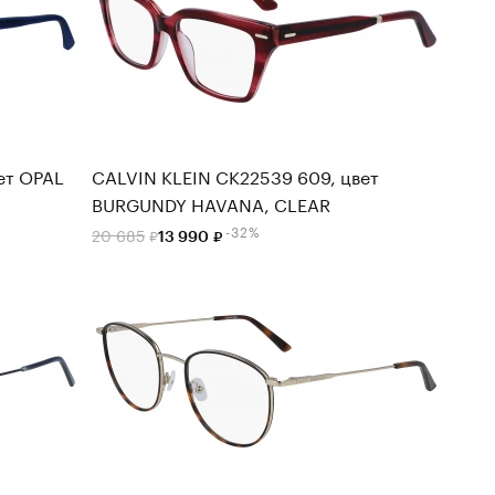
ет OPAL
CALVIN KLEIN CK22539 609, цвет
BURGUNDY HAVANA, CLEAR
-32%
20 685
13 990