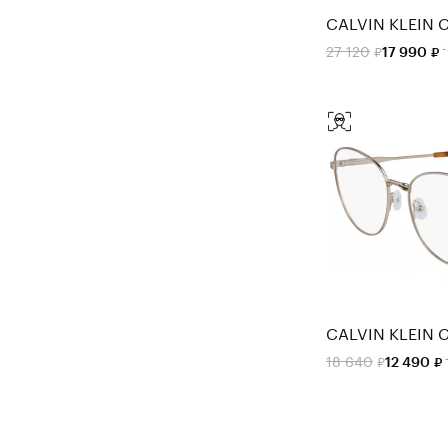
CALVIN KLEIN C
27 120
17 990
CALVIN KLEIN 
18 640
12 490