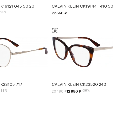
K19121 045 50 20
CALVIN KLEIN CK19144F 410 50
-34%
22 660
CK23105 717
CALVIN KLEIN CK23520 240
-33%
-36%
20 190
12 990