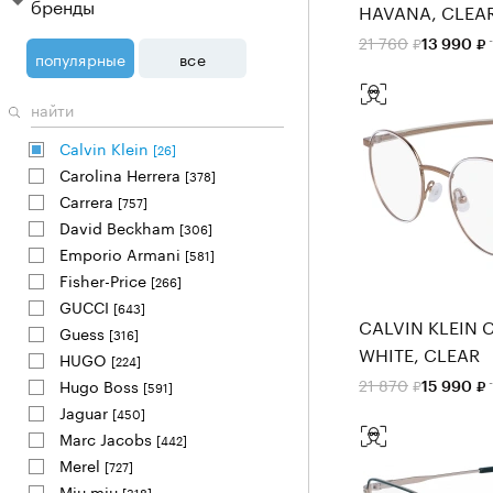
бренды
HAVANA, CLEA
21 760
13 990
популярные
все
Calvin Klein
[26]
Carolina Herrera
[378]
Carrera
[757]
David Beckham
[306]
Emporio Armani
[581]
Fisher-Price
[266]
GUCCI
[643]
CALVIN KLEIN C
Guess
[316]
WHITE, CLEAR
HUGO
[224]
21 870
Hugo Boss
[591]
15 990
Jaguar
[450]
Marc Jacobs
[442]
Merel
[727]
Miu miu
[318]