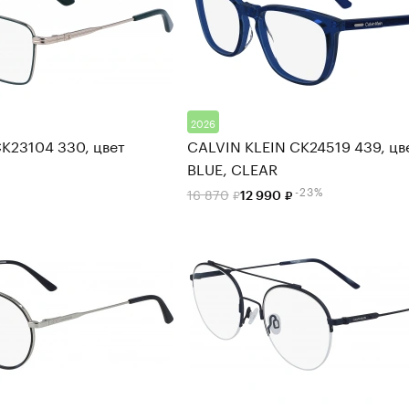
2026
K23104 330, цвет
CALVIN KLEIN CK24519 439, цв
BLUE, CLEAR
-23%
16 870
12 990