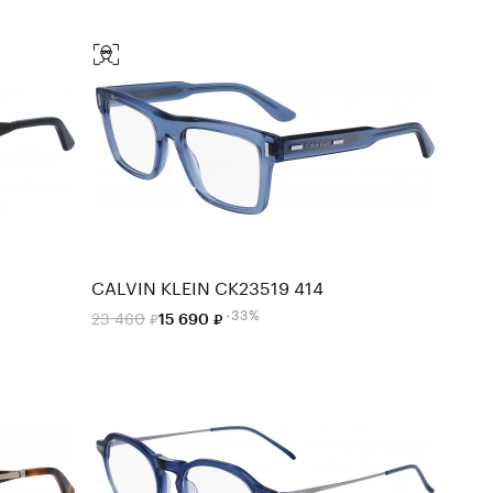
CALVIN KLEIN CK23519 414
-33%
23 460
15 690