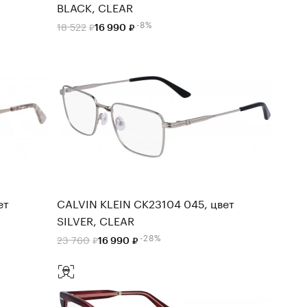
BLACK, CLEAR
-8%
18 522
16 990
ет
CALVIN KLEIN CK23104 045, цвет
SILVER, CLEAR
-28%
23 760
16 990