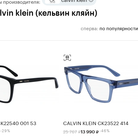
ы производителя:
vin klein (кельвин кляйн)
сперва:
по популярности
CK22540 001 53
CALVIN KLEIN CK23522 414
-29%
-46%
25 767
13 990