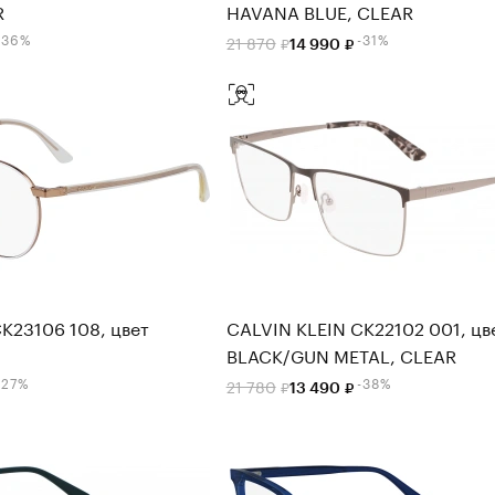
R
HAVANA BLUE, CLEAR
-36%
-31%
21 870
14 990
K23106 108, цвет
CALVIN KLEIN CK22102 001, цв
BLACK/GUN METAL, CLEAR
-27%
-38%
21 780
13 490