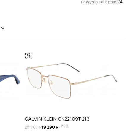
24
найдено
товаров:
CALVIN KLEIN CK22109T 213
-25%
25 767
19 290