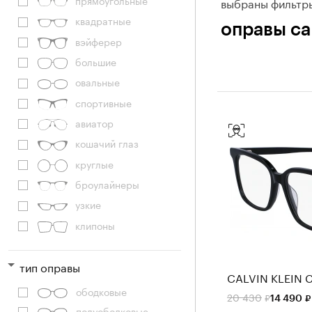
выбраны фильтр
квадратные
оправы cal
вэйферер
большие
овальные
спортивные
авиатор
кошачий глаз
круглые
броулайнеры
узкие
клипоны
тип оправы
CALVIN KLEIN 
ободковые
20 430
14 490
полуободковые