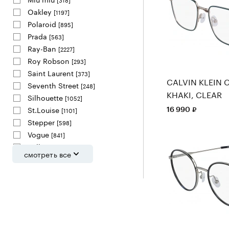
Oakley
[1197]
Polaroid
[895]
Prada
[563]
Ray-Ban
[2227]
Roy Robson
[293]
Saint Laurent
[373]
CALVIN KLEIN C
Seventh Street
[248]
KHAKI, CLEAR
Silhouette
[1052]
St.Louise
16 990
[1101]
Stepper
[598]
Vogue
[841]
William Morris
[848]
смотреть все