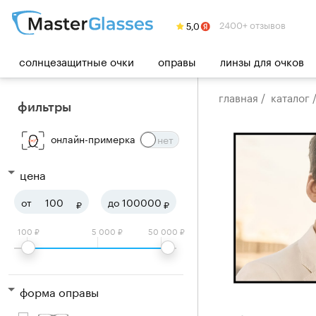
2400+ отзывов
солнцезащитные очки
оправы
линзы для очков
главная
/
каталог
фильтры
онлайн-примерка
цена
от
до
₽
₽
100 ₽
5 000 ₽
50 000 ₽
форма оправы
прямоугольные