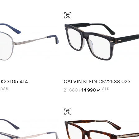
CK23105 414
CALVIN KLEIN CK22538 023
-33%
-31%
21 680
14 990