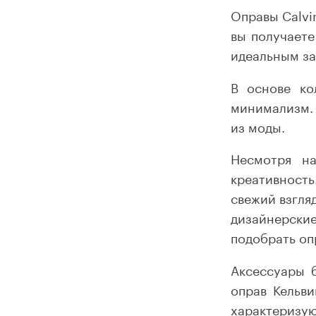
Оправы Calvi
вы получаете
идеальным з
В основе ко
минимализм. 
из моды.
Несмотря на
креативност
свежий взгля
дизайнерски
подобрать опр
Аксессуары б
оправ Кельви
характеризу