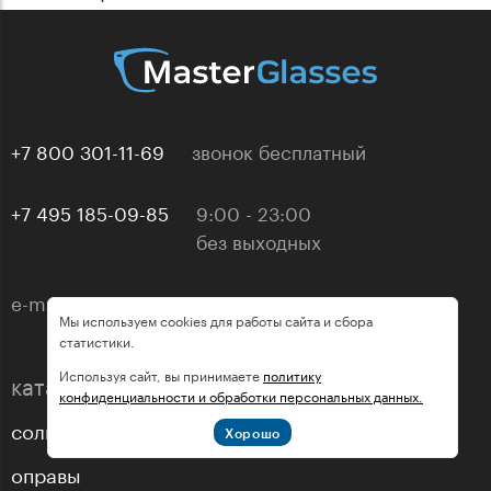
+7 800 301-11-69
звонок бесплатный
+7 495 185-09-85
9:00 - 23:00
без выходных
e-mail:
info@masterglasses.ru
Мы используем cookies для работы сайта и сбора
статистики.
Используя сайт, вы принимаете
политику
каталог
конфиденциальности и обработки персональных данных.
солнцезащитные очки
Хорошо
оправы