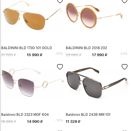
BALDININI BLD 1730 101 GOLD
BALDININI BLD 2018 202
-26%
-24%
21 700
23 680
15 990
17 990
Baldinini BLD 2323 MGF 604
Baldinini BLD 2439 MM 101
-18%
18 380
14 990
11 328