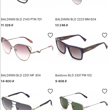
BALDININI BLD 2140 PTM 701
BALDININI BLD 2223 MM 604
11 328
13 248
BALDININI BLD 2201 MF 304
Baldinini BLD 2337 PM 102
14 400
9 408