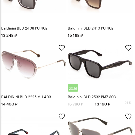
Baldinini BLD 2408 PU 402
Baldinini BLD 2410 PU 402
13 248
15 168
2026
BALDININI BLD 2225 MU 403
Baldinini BLD 2532 PMZ 303
-21%
16 780
14 400
13 190