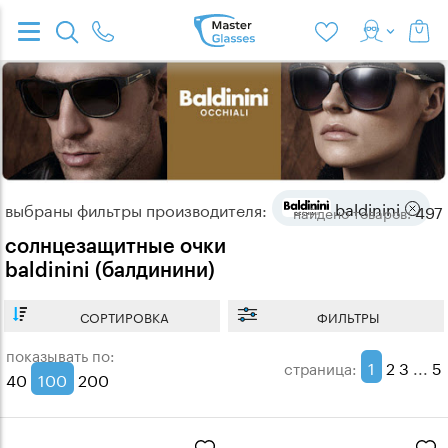
baldinini
выбраны фильтры производителя:
497
найдено
товаров:
солнцезащитные очки
baldinini (балдинини)
СОРТИРОВКА
ФИЛЬТРЫ
показывать по:
1
2
3
...
5
страница:
40
100
200