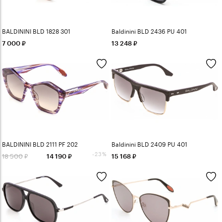
BALDININI BLD 1828 301
Baldinini BLD 2436 PU 401
7 000
13 248
BALDININI BLD 2111 PF 202
Baldinini BLD 2409 PU 401
-23%
18 500
14 190
15 168