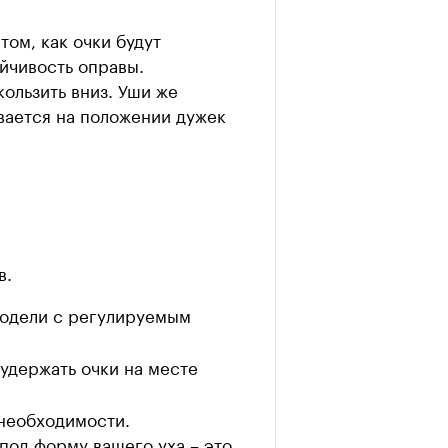
том, как очки будут
ойчивость оправы.
кользить вниз. Уши же
ывается на положении дужек
в.
модели с регулируемым
 удержать очки на месте
 необходимости.
под форму вашего уха – это