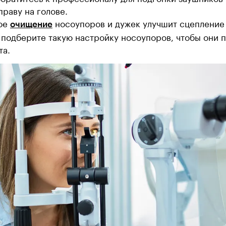
раву на голове.
ное
носоупоров и дужек улучшит сцепление 
очищение
 подберите такую настройку носоупоров, чтобы они п
та.