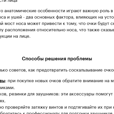
го анатомические особенности играют важную роль в 
са и ушей - два основных фактора, влияющих на уст
й мост носа может привести к тому, что очки будут с
лу расположения относительно носа, что также сказ
укции на лице.
Способы решения проблемы
ко советов, как предотвратить соскальзывание очко
: при покупке новых очков обратите внимание на 
вы
никами.
ков, резинки для заушников: эти аксессуары помогут
ях.
но проверяйте затяжку винтов и подтягивайте их при
обратитесь к профессионалу для подгонки заушников 