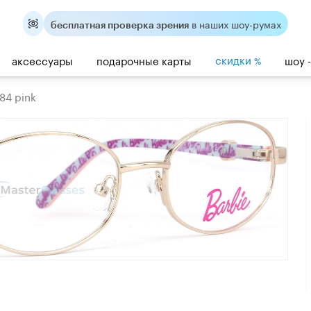
в наших шоу-румах
бесплатная проверка зрения
скидки
аксессуары
подарочные карты
шоу 
%
84 pink