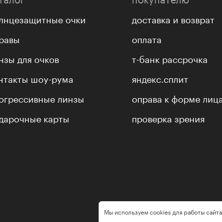
лнцезащитные очки
доставка и возврат
равы
оплата
нзы для очков
т-банк рассрочка
нтакты шоу-рума
яндекс.сплит
огрессивные линзы
оправа к форме лиц
дарочные карты
проверка зрения
Мы используем cookies для работы сайта