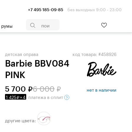
без выходных 9:00 - 23:00
+7 495 185-09-85
- румы
детская оправа
код товара: #458926
Barbie BBV084
PINK
6 000
5 700
нет в наличии
1 425
×
4
платежа
в сплит
другие цвета: