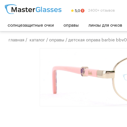
2400+ отзывов
солнцезащитные очки
оправы
линзы для очков
главная
/
каталог
/
оправы
/
детская оправа barbie bbv0