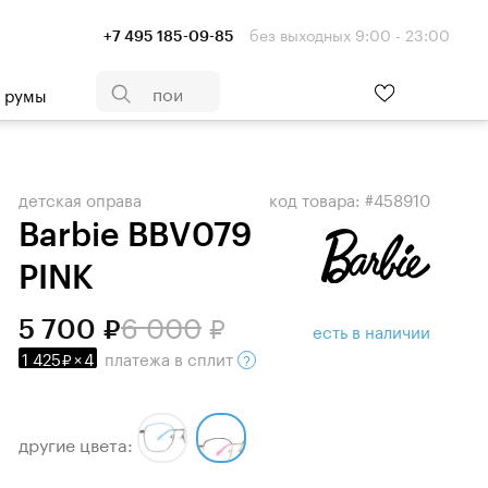
без выходных 9:00 - 23:00
+7 495 185-09-85
- румы
детская оправа
код товара: #458910
Barbie BBV079
PINK
6 000
5 700
есть в наличии
1 425
×
4
платежа
в сплит
другие цвета: