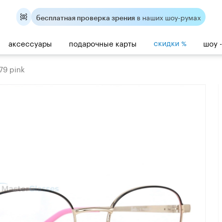
в наших шоу-румах
бесплатная проверка зрения
скидки
аксессуары
подарочные карты
шоу 
%
79 pink