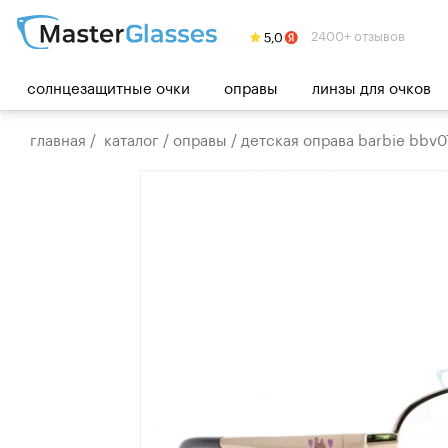
2400+ отзывов
солнцезащитные очки
оправы
линзы для очков
главная
/
каталог
/
оправы
/
детская оправа barbie bbv0