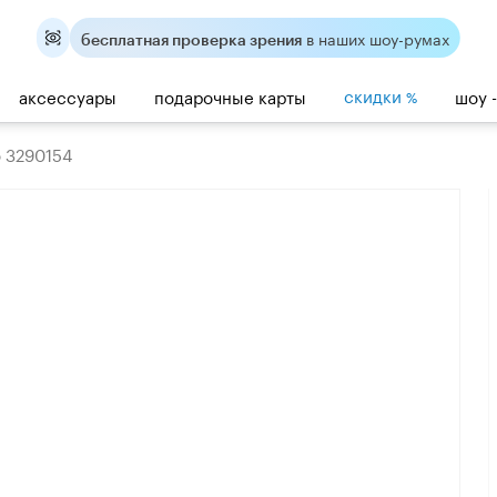
в наших шоу-румах
бесплатная проверка зрения
скидки
аксессуары
подарочные карты
шоу 
%
o 3290154