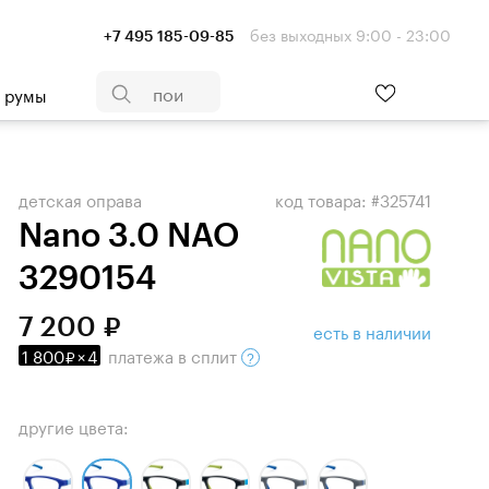
без выходных 9:00 - 23:00
+7 495 185-09-85
- румы
детская оправа
код товара: #325741
Nano 3.0 NAO
3290154
7 200
есть в наличии
1 800
×
4
платежа
в сплит
другие цвета: