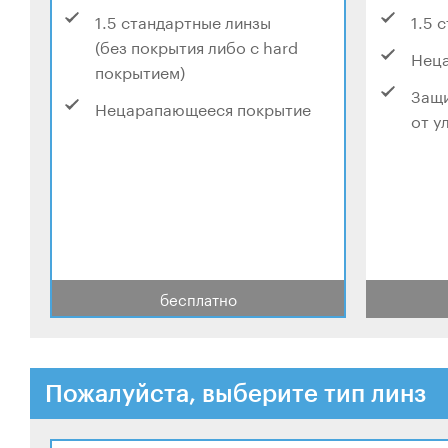
1.5 стандартные линзы
1.5 
(без покрытия либо с hard
Нец
покрытием)
Защи
Нецарапающееся покрытие
от у
бесплатно
Пожалуйста, выберите тип линз