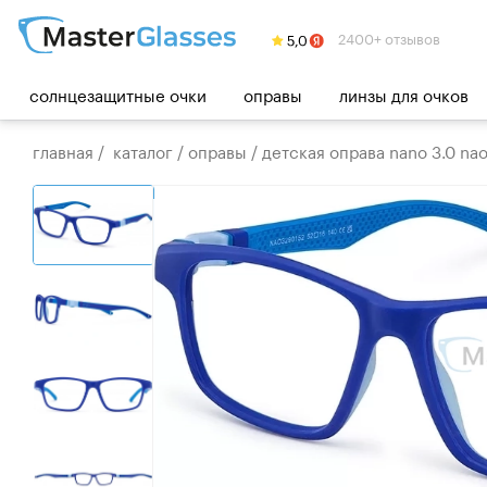
2400+ отзывов
солнцезащитные очки
оправы
линзы для очков
главная
/
каталог
/
оправы
/
детская оправа nano 3.0 na