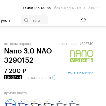
без выходных 9:00 - 23:00
+7 495 185-09-85
- румы
детская оправа
код товара: #325740
Nano 3.0 NAO
3290152
7 200
есть в наличии
1 800
×
4
платежа
в сплит
другие цвета: