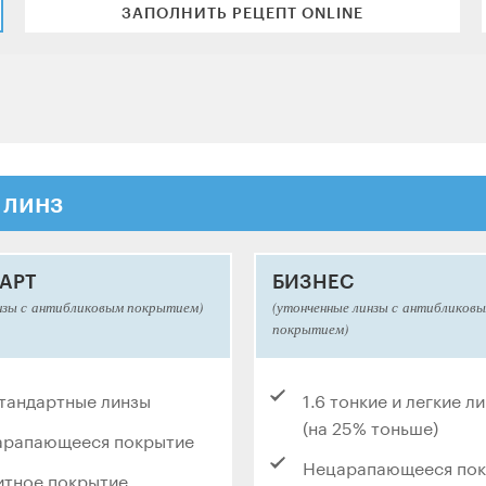
ЗАПОЛНИТЬ РЕЦЕПТ ONLINE
 линз
АРТ
БИЗНЕС
нзы с антибликовым покрытием)
(утонченные линзы с антибликов
покрытием)
стандартные линзы
1.6 тонкие и легкие л
(на 25% тоньше)
арапающееся покрытие
Нецарапающееся по
тное покрытие