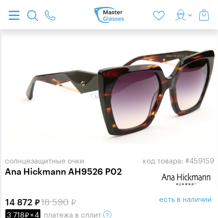
солнцезащитные очки
код товара: #459159
Ana Hickmann AH9526 P02
есть в наличии
18 590
14 872
3 718
×
4
платежа
в сплит