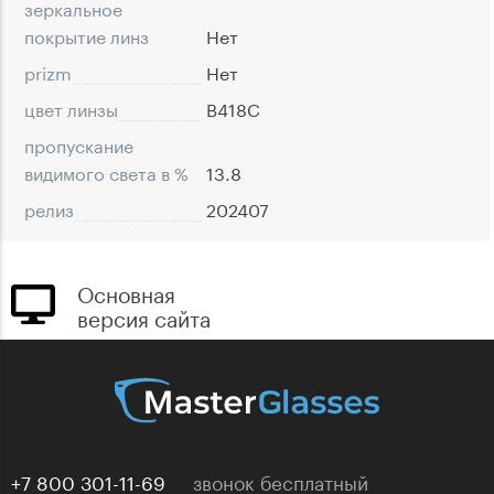
зеркальное
покрытие линз
Нет
prizm
Нет
цвет линзы
B418C
пропускание
видимого света в %
13.8
релиз
202407
Основная
версия сайта
+7 800 301-11-69
звонок бесплатный