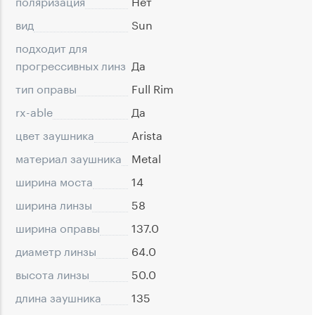
поляризация
Нет
вид
Sun
подходит для
прогрессивных линз
Да
тип оправы
Full Rim
rx-able
Да
цвет заушника
Arista
материал заушника
Metal
ширина моста
14
ширина линзы
58
ширина оправы
137.0
диаметр линзы
64.0
высота линзы
50.0
длина заушника
135