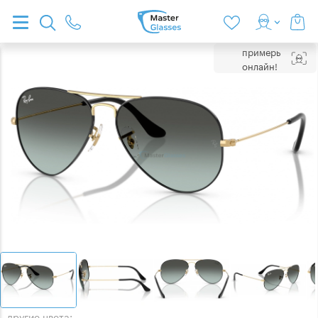
примерь
онлайн!
другие цвета: