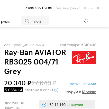
без выходных 9:00 - 23:00
+7 495 185-09-85
- румы
солнцезащитные очки
код товара: #240496
Ray-Ban AVIATOR
RB3025 004/71
Grey
27 643
20 340
есть в наличии
5 085
×
4
платежа
в сплит
шоурум в
Москве
доступные
62-14-140
в наличии
размеры