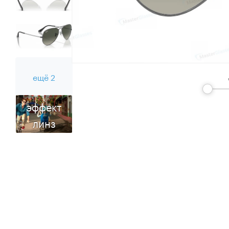
ещё 2
эффект
линз