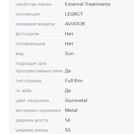
свойства линзы
External Treatments
коллекция
LEGACY
название модели
AVIATOR
фотохром
Нет
поляризация
Нет
вид
Sun
подходит для
прогрессивных линз
Да
тип оправы
Full Rim
rx-able
Да
цвет заушника
Gunmetal
материал заушника
Metal
ширина моста
14
ширина линзы
55