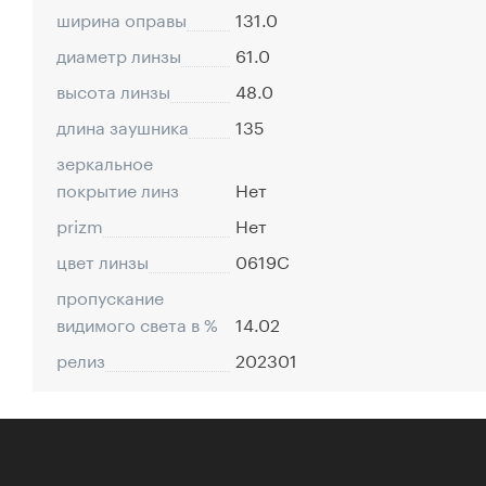
ширина оправы
131.0
диаметр линзы
61.0
высота линзы
48.0
длина заушника
135
зеркальное
покрытие линз
Нет
prizm
Нет
цвет линзы
0619C
пропускание
видимого света в %
14.02
релиз
202301