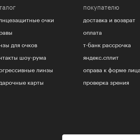
талог
покупателю
лнцезащитные очки
доставка и возврат
равы
оплата
нзы для очков
т-банк рассрочка
нтакты шоу-рума
яндекс.сплит
огрессивные линзы
оправа к форме лиц
дарочные карты
проверка зрения