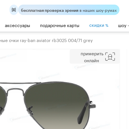
в наших шоу-румах
бесплатная проверка зрения
скидки
аксессуары
подарочные карты
шоу 
%
ые очки ray-ban aviator rb3025 004/71 grey
примерить
онлайн