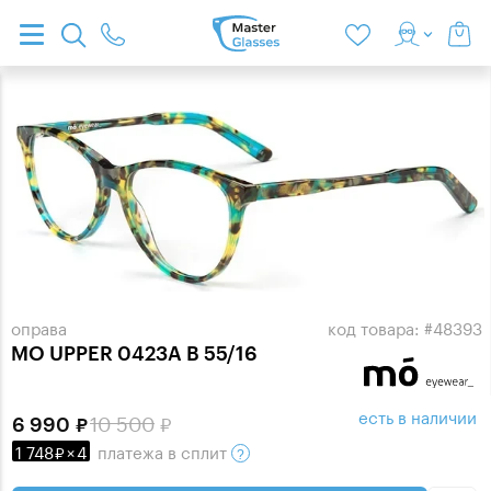
оправа
код товара: #48393
MO UPPER 0423A B 55/16
есть в наличии
10 500
6 990
1 748
×
4
платежа
в сплит