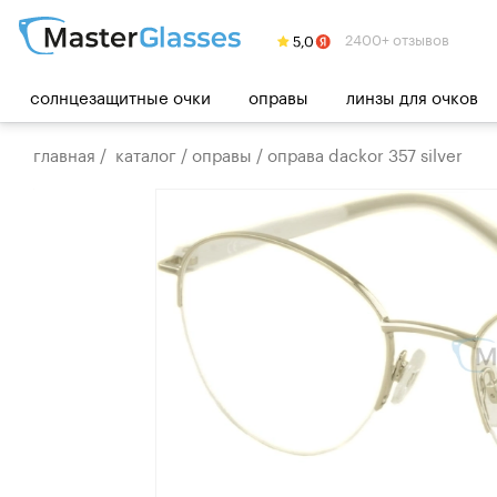
2400+ отзывов
солнцезащитные очки
оправы
линзы для очков
главная
/
каталог
/
оправы
/
оправа dackor 357 silver