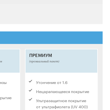
ПРЕМИУМ
ым
(премиальный пакет)
инзы
Утончение от 1.6
Нецарапающееся покрытие
крытие
Ультразащитное покрытие
от ультрафиолета (UV 400)