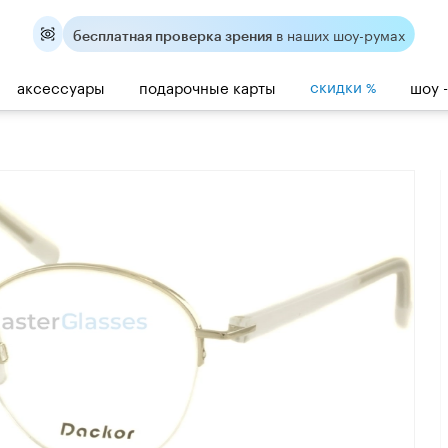
в наших шоу-румах
бесплатная проверка зрения
скидки
аксессуары
подарочные карты
шоу 
%