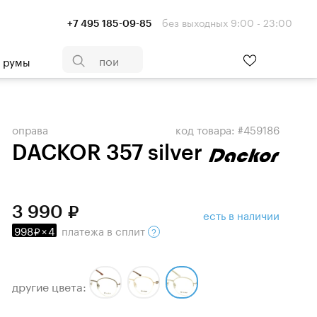
без выходных 9:00 - 23:00
+7 495 185-09-85
- румы
оправа
код товара: #459186
DACKOR 357 silver
3 990
есть в наличии
998
×
4
платежа
в сплит
другие цвета: