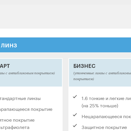
 линз
АРТ
БИЗНЕС
нзы с антибликовым покрытием)
(утонченные линзы с антибликов
покрытием)
стандартные линзы
1.6 тонкие и легкие л
(на 25% тоньше)
арапающееся покрытие
Нецарапающееся по
тное покрытие
льтрафиолета
Защитное покрытие