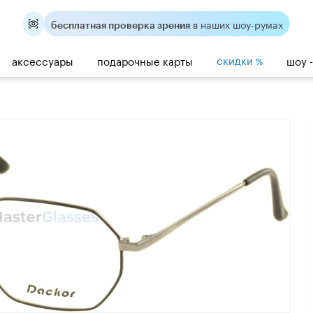
в наших шоу-румах
бесплатная проверка зрения
скидки
аксессуары
подарочные карты
шоу 
%