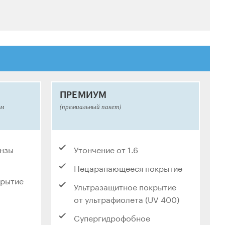
ПРЕМИУМ
ым
(премиальный пакет)
инзы
Утончение от 1.6
Нецарапающееся покрытие
крытие
Ультразащитное покрытие
от ультрафиолета (UV 400)
Супергидрофобное