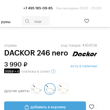
без выходных 9:00 - 23:00
+7 495 185-09-85
- румы
оправа
код товара: #459138
DACKOR 246 nero
3 990
есть в наличии
998
×
4
платежа
в сплит
другие цвета:
добавить в корзину