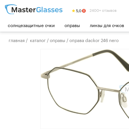
2400+ отзывов
солнцезащитные очки
оправы
линзы для очков
главная
/
каталог
/
оправы
/
оправа dackor 246 nero