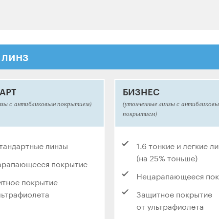
 линз
АРТ
БИЗНЕС
нзы с антибликовым покрытием)
(утонченные линзы с антибликов
покрытием)
стандартные линзы
1.6 тонкие и легкие л
(на 25% тоньше)
арапающееся покрытие
Нецарапающееся по
тное покрытие
льтрафиолета
Защитное покрытие
от ультрафиолета