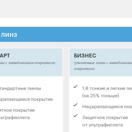
 линз
АРТ
БИЗНЕС
нзы с антибликовым покрытием)
(утонченные линзы с антибликов
покрытием)
стандартные линзы
1.6 тонкие и легкие л
(на 25% тоньше)
арапающееся покрытие
Нецарапающееся по
тное покрытие
льтрафиолета
Защитное покрытие
от ультрафиолета