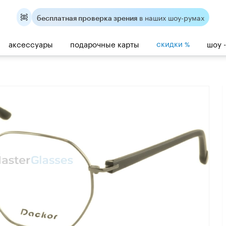
в наших шоу-румах
бесплатная проверка зрения
скидки
аксессуары
подарочные карты
шоу 
%