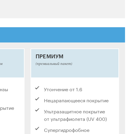
ПРЕМИУМ
ым
(премиальный пакет)
инзы
Утончение от 1.6
Нецарапающееся покрытие
крытие
Ультразащитное покрытие
от ультрафиолета (UV 400)
Супергидрофобное