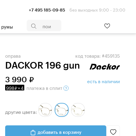
без выходных 9:00 - 23:00
+7 495 185-09-85
- румы
оправа
код товара: #459135
DACKOR 196 gun
3 990
есть в наличии
998
×
4
платежа
в сплит
другие цвета:
добавить в корзину