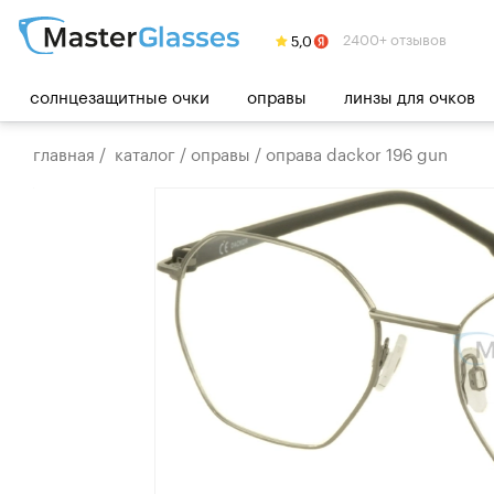
2400+ отзывов
солнцезащитные очки
оправы
линзы для очков
главная
/
каталог
/
оправы
/
оправа dackor 196 gun