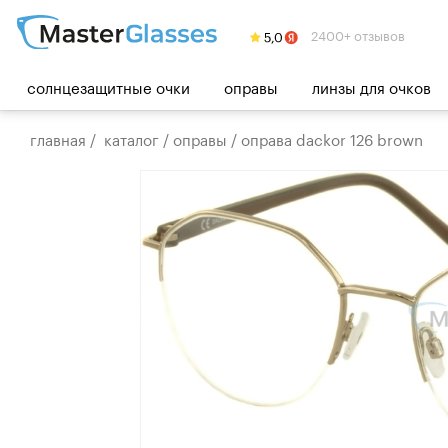
2400+ отзывов
солнцезащитные очки
оправы
линзы для очков
главная
/
каталог
/
оправы
/
оправа dackor 126 brown