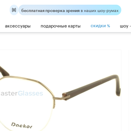
в наших шоу-румах
бесплатная проверка зрения
скидки
аксессуары
подарочные карты
шоу 
%