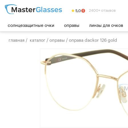
2400+ отзывов
солнцезащитные очки
оправы
линзы для очков
главная
/
каталог
/
оправы
/
оправа dackor 126 gold