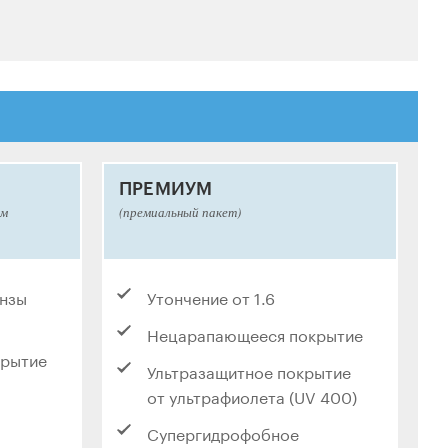
ПРЕМИУМ
ым
(премиальный пакет)
инзы
Утончение от 1.6
Нецарапающееся покрытие
крытие
Ультразащитное покрытие
от ультрафиолета (UV 400)
Супергидрофобное