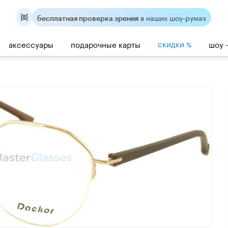
в наших шоу-румах
бесплатная проверка зрения
скидки
аксессуары
подарочные карты
шоу 
%