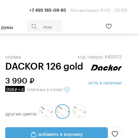
без выходных 9:00 - 23:00
+7 495 185-09-85
- румы
оправа
код товара: #459112
DACKOR 126 gold
3 990
есть в наличии
998
×
4
платежа
в сплит
другие цвета:
добавить в корзину