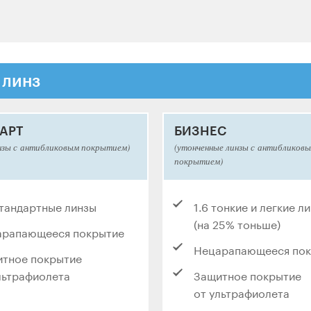
 линз
АРТ
БИЗНЕС
нзы с антибликовым покрытием)
(утонченные линзы с антибликов
покрытием)
стандартные линзы
1.6 тонкие и легкие л
(на 25% тоньше)
арапающееся покрытие
Нецарапающееся по
тное покрытие
льтрафиолета
Защитное покрытие
от ультрафиолета