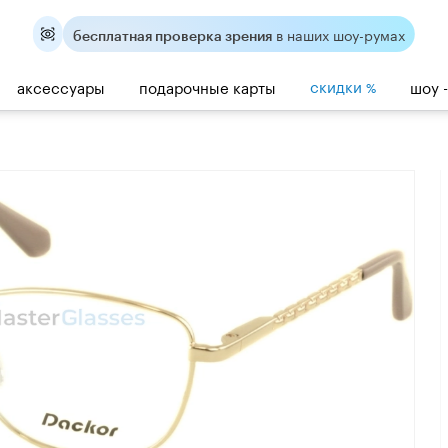
в наших шоу-румах
бесплатная проверка зрения
скидки
аксессуары
подарочные карты
шоу 
%