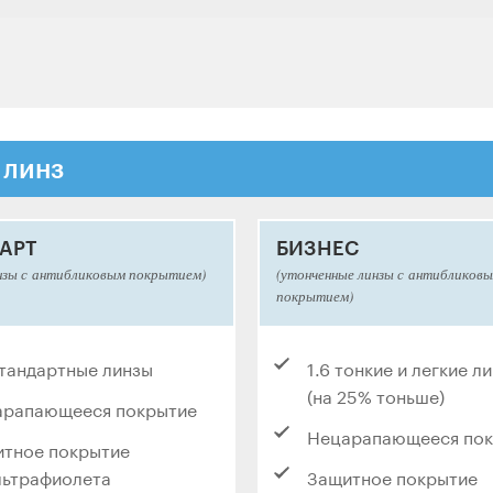
 линз
АРТ
БИЗНЕС
нзы с антибликовым покрытием)
(утонченные линзы с антибликов
покрытием)
стандартные линзы
1.6 тонкие и легкие л
(на 25% тоньше)
арапающееся покрытие
Нецарапающееся по
тное покрытие
льтрафиолета
Защитное покрытие