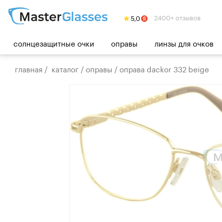
2400+ отзывов
солнцезащитные очки
оправы
линзы для очков
главная
/
каталог
/
оправы
/
оправа dackor 332 beige