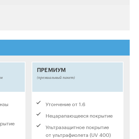
ПРЕМИУМ
ым
(премиальный пакет)
инзы
Утончение от 1.6
Нецарапающееся покрытие
крытие
Ультразащитное покрытие
от ультрафиолета (UV 400)