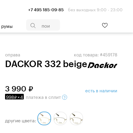
без выходных 9:00 - 23:00
+7 495 185-09-85
- румы
оправа
код товара: #459178
DACKOR 332 beige
3 990
есть в наличии
998
×
4
платежа
в сплит
другие цвета: