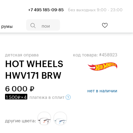
без выходных 9:00 - 23:00
+7 495 185-09-85
- румы
детская оправа
код товара: #458923
HOT WHEELS
HWV171 BRW
6 000
нет в наличии
1 500
×
4
платежа
в сплит
другие цвета: