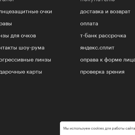
лнцезащитные очки
доставка и возврат
равы
оплата
нзы для очков
т-банк рассрочка
нтакты шоу-рума
яндекс.сплит
огрессивные линзы
оправа к форме лиц
дарочные карты
проверка зрения
Мы используем cookies для работы сайта