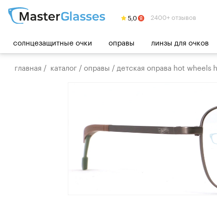
2400+ отзывов
солнцезащитные очки
оправы
линзы для очков
главная
/
каталог
/
оправы
/
детская оправа hot wheels 