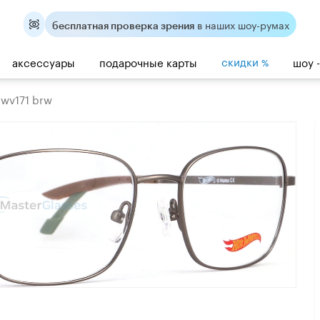
в наших шоу-румах
бесплатная проверка зрения
скидки
аксессуары
подарочные карты
шоу 
%
hwv171 brw