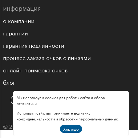
информация
о компании
гарантии
гарантия подлинности
процесс заказа очков с линзами
онлайн примерка очков
блог
Мы используем cookies для работы сайта и сбора
статистики.
Используя сайт, вы принимаете
политику
конфиденциальности и обработки персональных данных.
© 2013—2026 оптика «МастерГлассес»
Хорошо