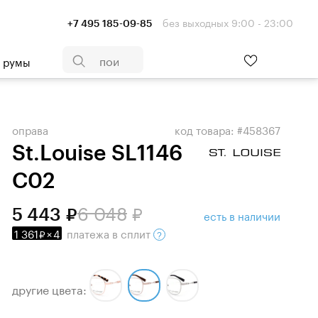
без выходных 9:00 - 23:00
+7 495 185-09-85
- румы
оправа
код товара: #458367
St.Louise SL1146
C02
6 048
5 443
есть в наличии
1 361
×
4
платежа
в сплит
другие цвета: