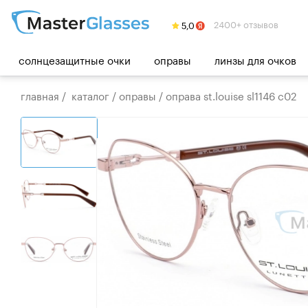
2400+ отзывов
солнцезащитные очки
оправы
линзы для очков
главная
/
каталог
/
оправы
/
оправа st.louise sl1146 c02