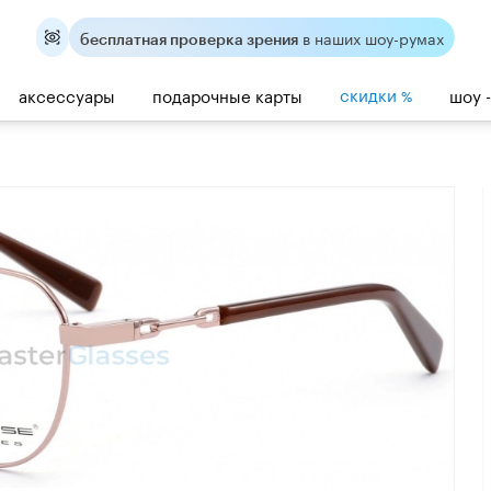
в наших шоу-румах
бесплатная проверка зрения
скидки
аксессуары
подарочные карты
шоу 
%