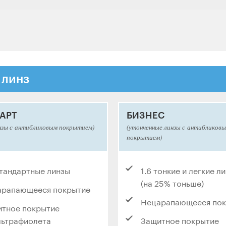
 линз
АРТ
БИЗНЕС
нзы с антибликовым покрытием)
(утонченные линзы с антибликов
покрытием)
стандартные линзы
1.6 тонкие и легкие л
(на 25% тоньше)
арапающееся покрытие
Нецарапающееся по
тное покрытие
льтрафиолета
Защитное покрытие