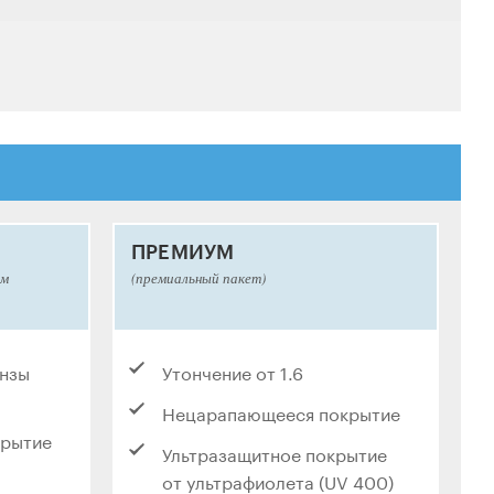
ПРЕМИУМ
ым
(премиальный пакет)
инзы
Утончение от 1.6
Нецарапающееся покрытие
крытие
Ультразащитное покрытие
от ультрафиолета (UV 400)