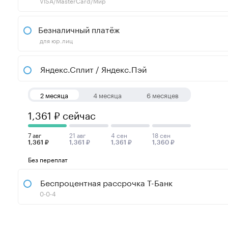
VISA/MasterCard/Мир
Безналичный платёж
для юр.лиц
Яндекс.Сплит / Яндекс.Пэй
2 месяца
4 месяца
6 месяцев
1,361 ₽ сейчас
7 авг
21 авг
4 сен
18 сен
1,361 ₽
1,361 ₽
1,361 ₽
1,360 ₽
Без переплат
Беспроцентная рассрочка Т-Банк
0-0-4