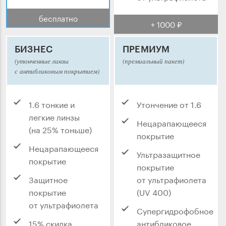
бесплатно
+ 1000 ₽
БИЗНЕС
ПРЕМИУМ
(утонченные линзы
(премиальный пакет)
с антибликовым покрытием)
1.6 тонкие и
Утончение от 1.6
легкие линзы
Нецарапающееся
(на 25% тоньше)
покрытие
Нецарапающееся
Ультразащитное
покрытие
покрытие
Защитное
от ультрафиолета
покрытие
(UV 400)
от ультрафиолета
Супергидрофобное
15% скидка
антибликовое