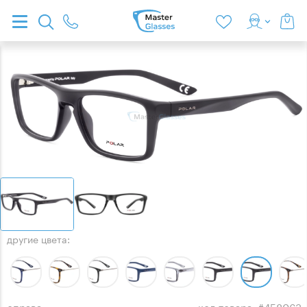
другие цвета:
оправа
код товара: #458063