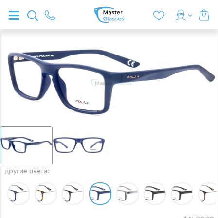
другие цвета:
оправа
код товара: #458060