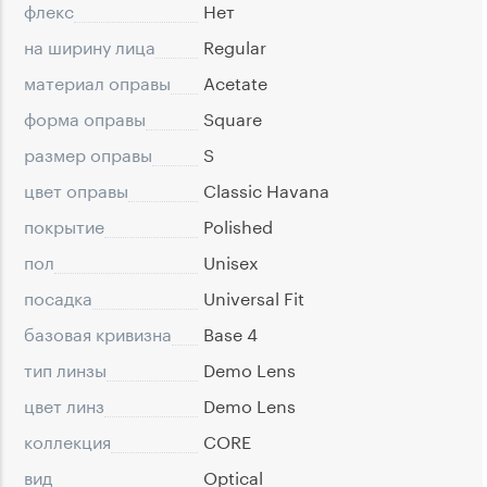
флекс
Нет
на ширину лица
Regular
материал оправы
Acetate
форма оправы
Square
размер оправы
S
цвет оправы
Classic Havana
покрытие
Polished
пол
Unisex
посадка
Universal Fit
базовая кривизна
Base 4
тип линзы
Demo Lens
цвет линз
Demo Lens
коллекция
CORE
вид
Optical