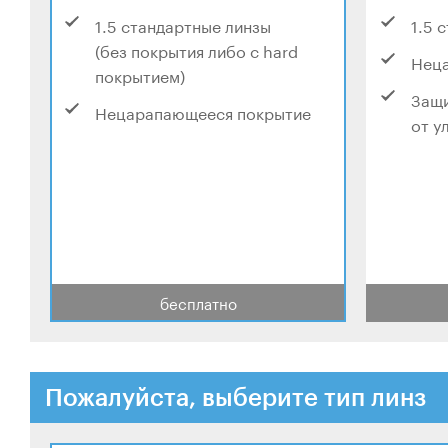
1.5 стандартные линзы
1.5 
(без покрытия либо с hard
Нец
покрытием)
Защи
Нецарапающееся покрытие
от у
бесплатно
Пожалуйста, выберите тип линз