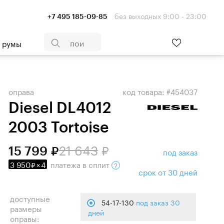
без выходных 9:00 - 23:00
+7 495 185-09-85
- румы
оправа
код товара: #454037
Diesel DL4012
2003 Tortoise
21 643
15 799
под заказ
3 950
×
4
платежа
в сплит
срок от 30 дней
доступные
54-17-130
под заказ 30
размеры
дней
оправы: