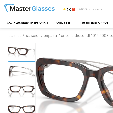
2400+ отзывов
солнцезащитные очки
оправы
линзы для очков
главная
/
каталог
/
оправы
/
оправа diesel dl4012 2003 to