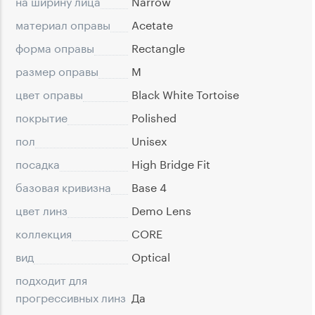
на ширину лица
Narrow
материал оправы
Acetate
форма оправы
Rectangle
размер оправы
M
цвет оправы
Black White Tortoise
покрытие
Polished
пол
Unisex
посадка
High Bridge Fit
базовая кривизна
Base 4
цвет линз
Demo Lens
коллекция
CORE
вид
Optical
подходит для
прогрессивных линз
Да