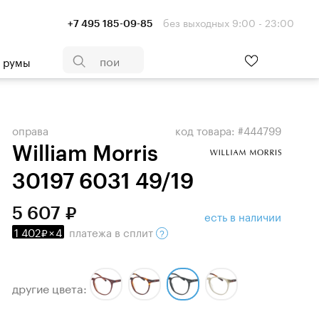
без выходных 9:00 - 23:00
+7 495 185-09-85
- румы
оправа
код товара: #444799
William Morris
30197 6031 49/19
5 607
есть в наличии
1 402
×
4
платежа
в сплит
другие цвета: