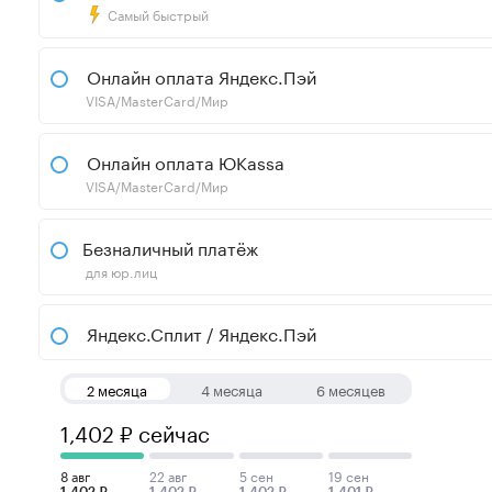
Самый быстрый
Онлайн оплата Яндекс.Пэй
VISA/MasterCard/Мир
Онлайн оплата ЮKassa
VISA/MasterCard/Мир
Безналичный платёж
для юр.лиц
Яндекс.Сплит / Яндекс.Пэй
2 месяца
4 месяца
6 месяцев
1,402 ₽ сейчас
8 авг
22 авг
5 сен
19 сен
1,402 ₽
1,402 ₽
1,402 ₽
1,401 ₽