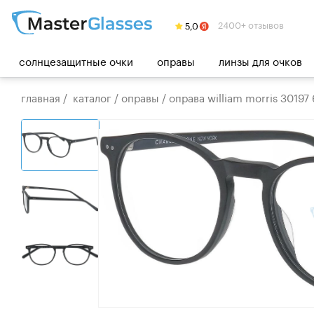
2400+ отзывов
солнцезащитные очки
оправы
линзы для очков
главная
/
каталог
/
оправы
/
оправа william morris 30197 