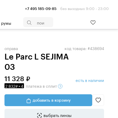
без выходных 9:00 - 23:00
+7 495 185-09-85
- румы
оправа
код товара: #438694
Le Parc L SEJIMA
03
11 328
есть в наличии
2 832
×
4
платежа
в сплит
добавить в корзину
выбрать линзы