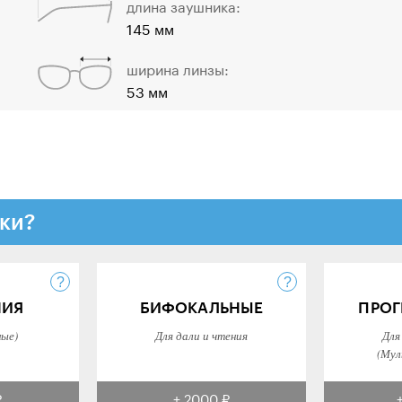
длина заушника:
145 мм
ширина линзы:
53 мм
ки?
НИЯ
БИФОКАЛЬНЫЕ
ПРОГ
ные)
Для дали и чтения
Для
(Мул
₽
+ 2000 ₽