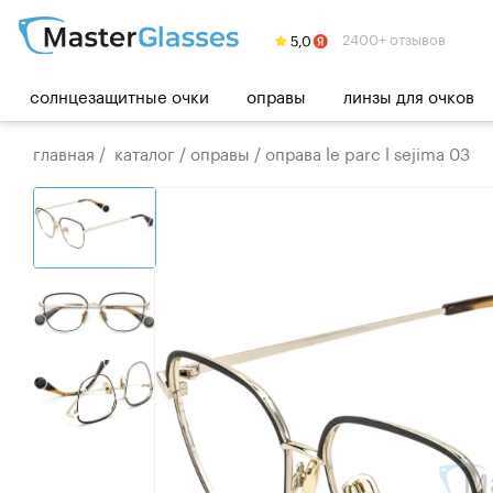
2400+ отзывов
солнцезащитные очки
оправы
линзы для очков
главная
/
каталог
/
оправы
/
оправа le parc l sejima 03