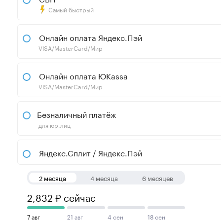
Самый быстрый
Онлайн оплата Яндекс.Пэй
VISA/MasterCard/Мир
Онлайн оплата ЮKassa
VISA/MasterCard/Мир
Безналичный платёж
для юр.лиц
Яндекс.Сплит / Яндекс.Пэй
2 месяца
4 месяца
6 месяцев
2,832 ₽ сейчас
7 авг
21 авг
4 сен
18 сен