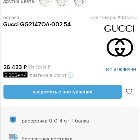
другие цвета:
оправа
код товара: #434200
Gucci GG2147OA-002 54
29 359
26 423
нет в наличии
6 606
×
4
платежа
в сплит
уведомить о поступлении
рассрочка 0-0-4 от Т-банка
бесплатная доставка