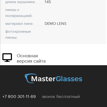
длина заушника:
145
линзы с
поляризацией:
материал линз:
DEMO LENS
фотохромные
линзы:
Основная
версия сайта
+7 800 301-11-69
звонок бесплатный