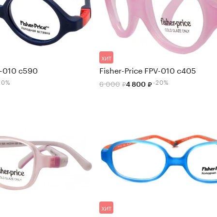
ХИТ
V-010 c590
Fisher-Price FPV-010 c405
20%
-20%
6 000
4 800
ХИТ