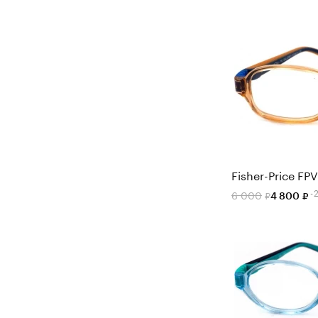
Fisher-Price FP
-
6 000
4 800