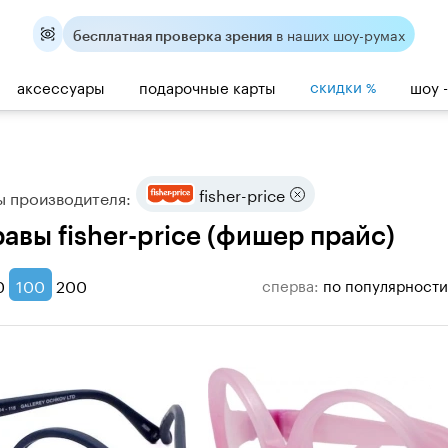
в наших шоу-румах
бесплатная проверка зрения
скидки
аксессуары
подарочные карты
шоу 
%
fisher-price
ы производителя:
равы fisher-price (фишер прайс)
0
100
200
сперва:
по популярности