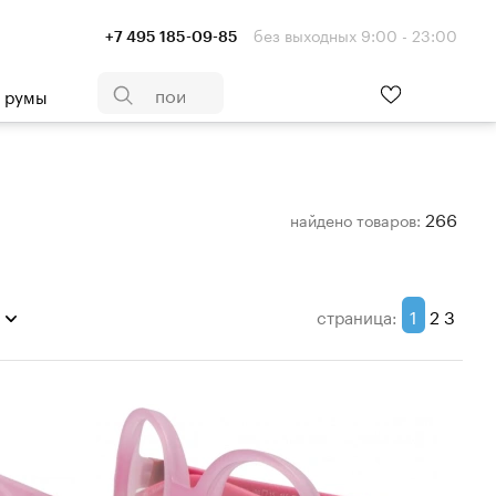
без выходных 9:00 - 23:00
+7 495 185-09-85
- румы
266
найдено
товаров:
1
2
3
страница: