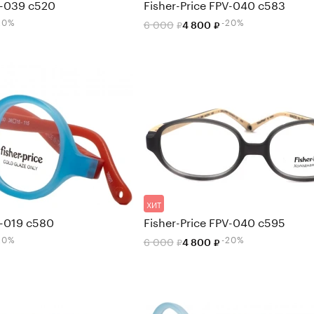
V-039 c520
Fisher-Price FPV-040 c583
20%
-20%
6 000
4 800
ХИТ
V-019 c580
Fisher-Price FPV-040 c595
20%
-20%
6 000
4 800