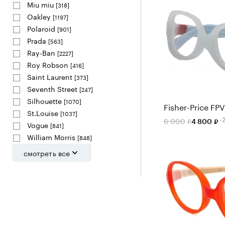
Miu miu
[318]
Oakley
[1197]
Polaroid
[901]
Prada
[563]
Ray-Ban
[2227]
Roy Robson
[416]
Saint Laurent
[373]
Seventh Street
[247]
Silhouette
[1070]
Fisher-Price FP
St.Louise
[1037]
-
6 000
4 800
Vogue
[841]
William Morris
[848]
смотреть все