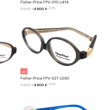
Fisher-Price FPV-010 c414
-20%
6 000
4 800
ХИТ
Fisher-Price FPV-027 c592
-20%
6 000
4 800