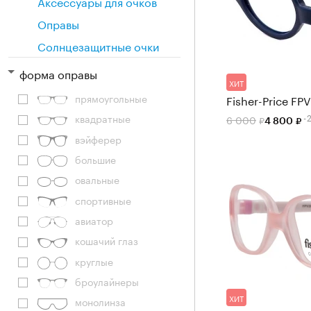
Аксессуары для очков
Оправы
Солнцезащитные очки
форма оправы
ХИТ
прямоугольные
Fisher-Price FP
-
квадратные
6 000
4 800
вэйферер
большие
овальные
спортивные
авиатор
кошачий глаз
круглые
броулайнеры
ХИТ
монолинза