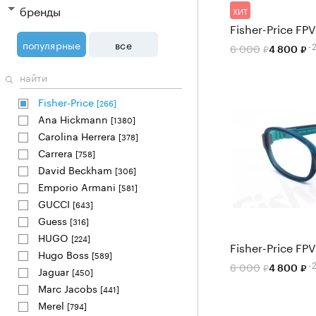
бренды
ХИТ
Fisher-Price FP
популярные
все
-
6 000
4 800
Fisher-Price
[266]
Ana Hickmann
[1380]
Carolina Herrera
[378]
Carrera
[758]
David Beckham
[306]
Emporio Armani
[581]
GUCCI
[643]
Guess
[316]
HUGO
[224]
Fisher-Price FP
Hugo Boss
[589]
-
6 000
4 800
Jaguar
[450]
Marc Jacobs
[441]
Merel
[794]