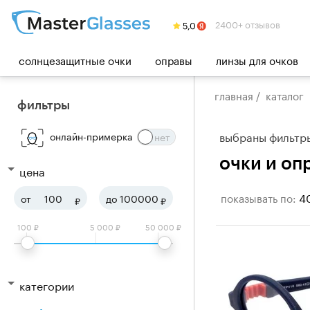
2400+ отзывов
солнцезащитные очки
оправы
линзы для очков
главная
/
каталог
фильтры
выбраны фильтр
онлайн-примерка
очки и оп
цена
4
показывать по:
от
до
₽
₽
100 ₽
5 000 ₽
50 000 ₽
категории