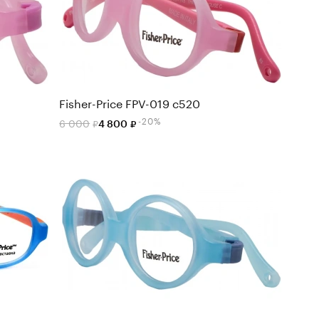
Fisher-Price FPV-019 c520
-20%
6 000
4 800