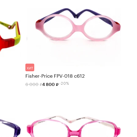
ХИТ
Fisher-Price FPV-018 c612
-20%
6 000
4 800