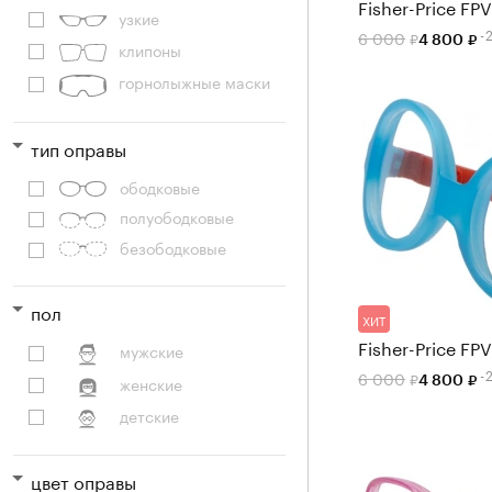
Fisher-Price FP
узкие
-
6 000
4 800
клипоны
горнолыжные маски
тип оправы
ободковые
полуободковые
безободковые
пол
ХИТ
Fisher-Price FP
мужские
-
6 000
4 800
женские
детские
цвет оправы