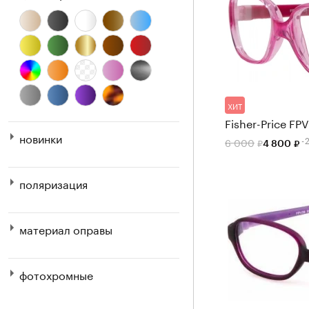
ХИТ
Fisher-Price FP
новинки
-
6 000
4 800
поляризация
материал оправы
фотохромные