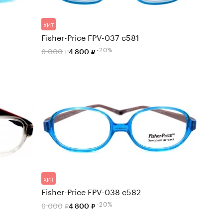
ХИТ
Fisher-Price FPV-037 c581
-20%
6 000
4 800
ХИТ
Fisher-Price FPV-038 c582
-20%
6 000
4 800