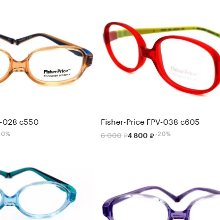
V-028 c550
Fisher-Price FPV-038 c605
20%
-20%
6 000
4 800