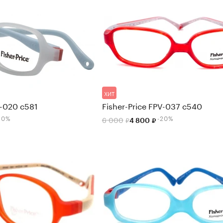
ХИТ
V-020 c581
Fisher-Price FPV-037 c540
20%
-20%
6 000
4 800