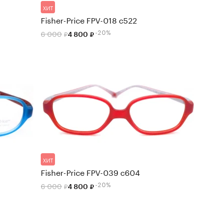
ХИТ
Fisher-Price FPV-018 c522
-20%
6 000
4 800
ХИТ
Fisher-Price FPV-039 c604
-20%
6 000
4 800