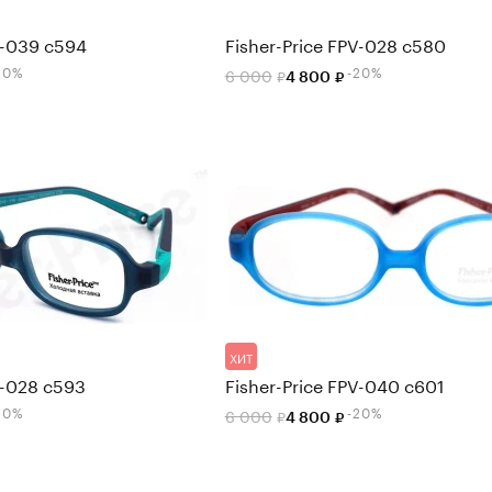
V-039 c594
Fisher-Price FPV-028 c580
20%
-20%
6 000
4 800
ХИТ
V-028 c593
Fisher-Price FPV-040 c601
20%
-20%
6 000
4 800