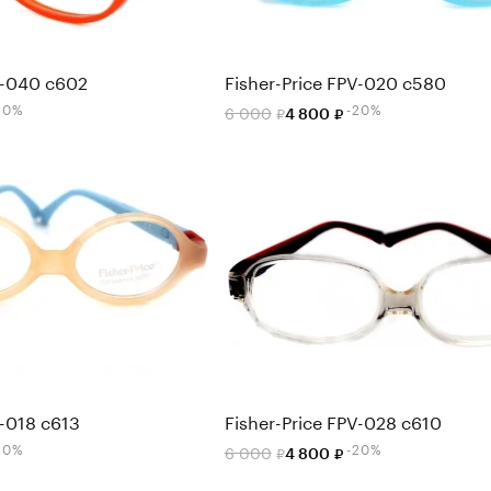
V-040 c602
Fisher-Price FPV-020 c580
20%
-20%
6 000
4 800
V-018 c613
Fisher-Price FPV-028 c610
20%
-20%
6 000
4 800