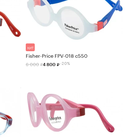
ХИТ
Fisher-Price FPV-018 c550
-20%
6 000
4 800