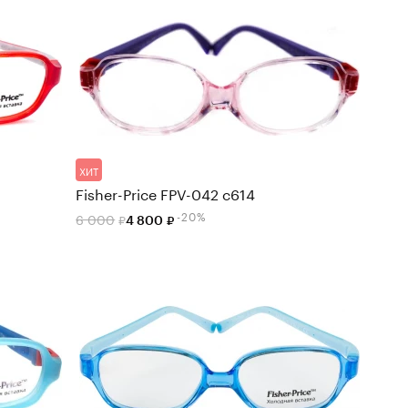
ХИТ
Fisher-Price FPV-042 c614
-20%
6 000
4 800