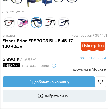
другие цвета:
оправа
код товара: #394471
Fisher-Price FPSP003 BLUE 45-17-
130 +2шн
есть в наличии
7 500
5 990
1 498
×
4
платежа
в сплит
шоурум в
Москве
добавить в корзину
выбрать линзы