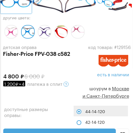
другие цвета:
детская оправа
код товара: #129156
Fisher-Price FPV-038 c582
есть в наличии
6 000
4 800
1 200
×
4
платежа
в сплит
шоурум в
Москве
и Санкт-Петербурге
доступные размеры
44-14-120
оправы:
42-14-120