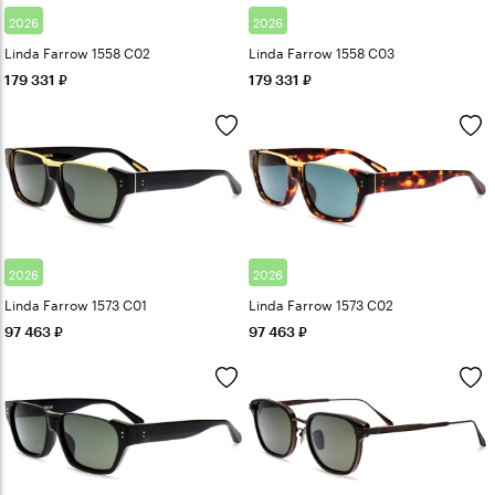
2026
2026
Linda Farrow 1558 C02
Linda Farrow 1558 C03
179 331
179 331
2026
2026
Linda Farrow 1573 C01
Linda Farrow 1573 C02
97 463
97 463