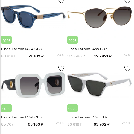
2026
2026
Linda Farrow 1404 C03
Linda Farrow 1455 C02
-24%
-24%
83 818
165 686
63 702
125 921
2026
2026
Linda Farrow 1464 C05
Linda Farrow 1466 C02
-24%
-24%
85 767
83 818
65 183
63 702