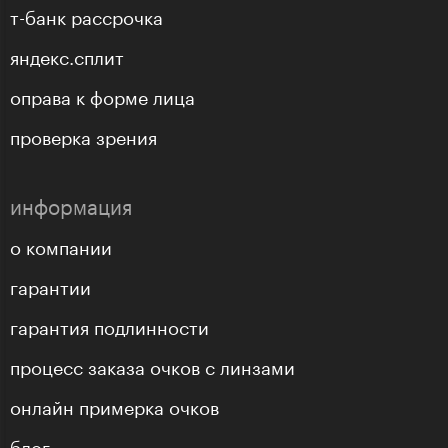
т-банк рассрочка
яндекс.сплит
оправа к форме лица
проверка зрения
информация
о компании
гарантии
гарантия подлинности
процесс заказа очков с линзами
онлайн примерка очков
блог