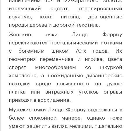
итальянский ацетат, отполированный
вручную, кожа питона, драгоценные
породы дерева и дорогой текстиль.
Женские очки Линда Фэрроу
перекликаются ностальгическими нотками
с богемным шиком 70-х годов. Их
геометрия переменчива и игрива, цвета
спорят многообразием со шкуркой
хамелеона, а неожиданные дизайнерские
находки вроде повязанного на дужке
платка или витражных уголков оправы
приводят в восхищение.
Мужские очки Линда Фэрроу выдержаны в
более спокойной манере, однако тоже
умеют зацепить взгляд мелкими, тщательно