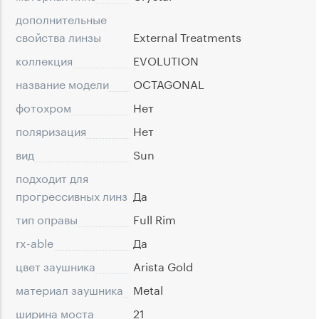
дополнительные
свойства линзы
External Treatments
коллекция
EVOLUTION
название модели
OCTAGONAL
фотохром
Нет
поляризация
Нет
вид
Sun
подходит для
прогрессивных линз
Да
тип оправы
Full Rim
rx-able
Да
цвет заушника
Arista Gold
материал заушника
Metal
ширина моста
21