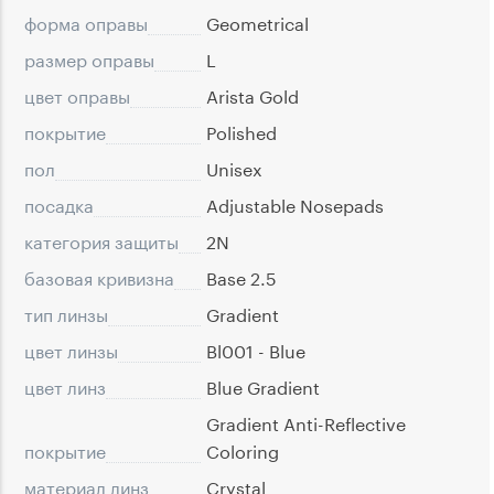
форма оправы
Geometrical
размер оправы
L
цвет оправы
Arista Gold
покрытие
Polished
пол
Unisex
посадка
Adjustable Nosepads
категория защиты
2N
базовая кривизна
Base 2.5
тип линзы
Gradient
цвет линзы
Bl001 - Blue
цвет линз
Blue Gradient
Gradient Anti-Reflective
покрытие
Coloring
материал линз
Crystal