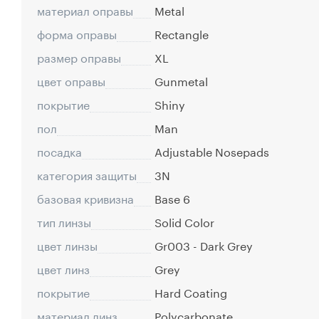
материал оправы
Metal
форма оправы
Rectangle
размер оправы
XL
цвет оправы
Gunmetal
покрытие
Shiny
пол
Man
посадка
Adjustable Nosepads
категория защиты
3N
базовая кривизна
Base 6
тип линзы
Solid Color
цвет линзы
Gr003 - Dark Grey
цвет линз
Grey
покрытие
Hard Coating
материал линз
Polycarbonate