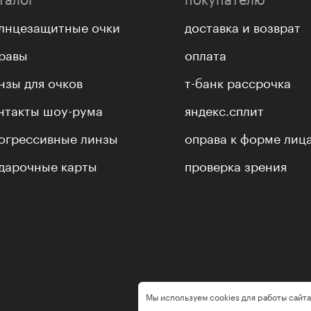
лнцезащитные очки
доставка и возврат
равы
оплата
нзы для очков
т-банк рассрочка
нтакты шоу-рума
яндекс.сплит
огрессивные линзы
оправа к форме лиц
дарочные карты
проверка зрения
Мы используем cookies для работы сайта