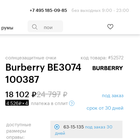
без выходных 9:00 - 23:00
+7 495 185-09-85
- румы
солнцезащитные очки
код товара: #52572
Burberry BE3074
100387
24 797
18 102
под заказ
4 526
×
4
платежа
в сплит
срок от 30 дней
доступные
63-15-135
под заказ 30
размеры
дней
оправы: