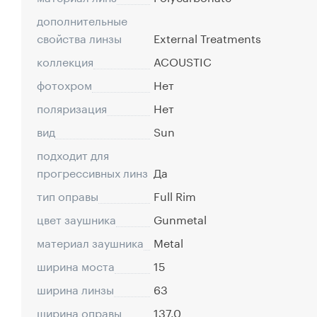
дополнительные
свойства линзы
External Treatments
коллекция
ACOUSTIC
фотохром
Нет
поляризация
Нет
вид
Sun
подходит для
прогрессивных линз
Да
тип оправы
Full Rim
цвет заушника
Gunmetal
материал заушника
Metal
ширина моста
15
ширина линзы
63
ширина оправы
137.0