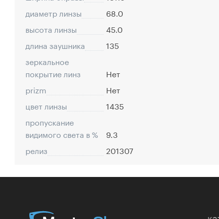
диаметр линзы
68.0
высота линзы
45.0
длина заушника
135
зеркальное
покрытие линз
Нет
prizm
Нет
цвет линзы
1435
пропускание
видимого света в %
9.3
релиз
201307
ка