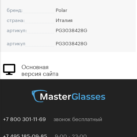
бренд:
Polar
страна:
Италия
артикул:
PG3038428G
артикул
PG3038428G
Основная
версия сайта
+7 800 301-11-69
звонок бесплатный
+7 495 185-09-85
9:00 - 23:00