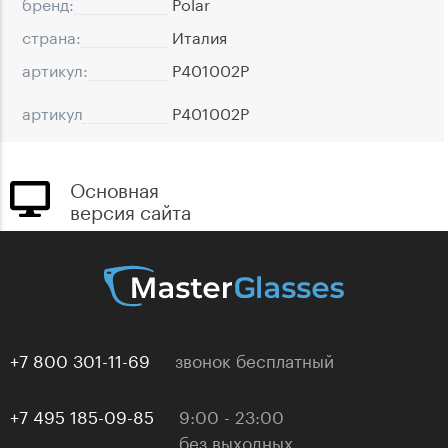
бренд:
Polar
страна:
Италия
артикул:
P401002P
артикул
P401002P
Основная
версия сайта
+7 800 301-11-69
звонок бесплатный
+7 495 185-09-85
9:00 - 23:00
без выходных