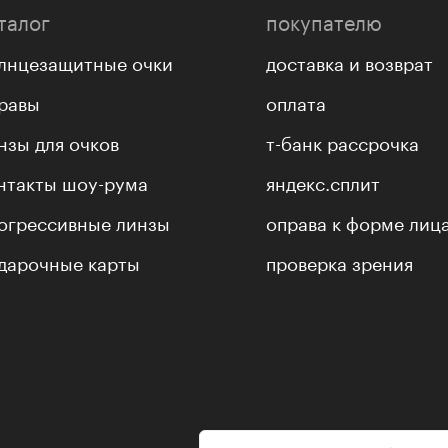
талог
покупателю
лнцезащитные очки
доставка и возврат
равы
оплата
нзы для очков
т-банк рассрочка
нтакты шоу-рума
яндекс.сплит
огрессивные линзы
оправа к форме лиц
дарочные карты
проверка зрения