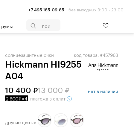
без выходных 9:00 - 23:00
+7 495 185-09-85
- румы
солнцезащитные очки
код товара: #457963
Hickmann HI9255
A04
13 000
10 400
нет в наличии
2 600
×
4
платежа
в сплит
другие цвета: