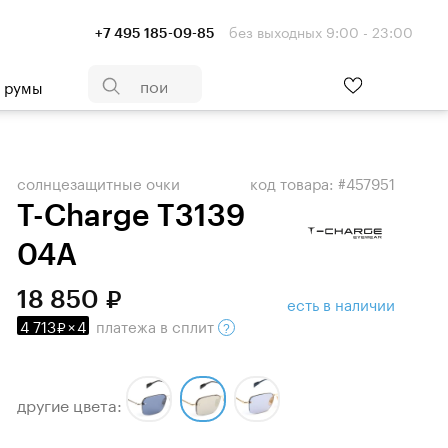
без выходных 9:00 - 23:00
+7 495 185-09-85
- румы
солнцезащитные очки
код товара: #457951
T-Charge T3139
04A
18 850
есть в наличии
4 713
×
4
платежа
в сплит
другие цвета: