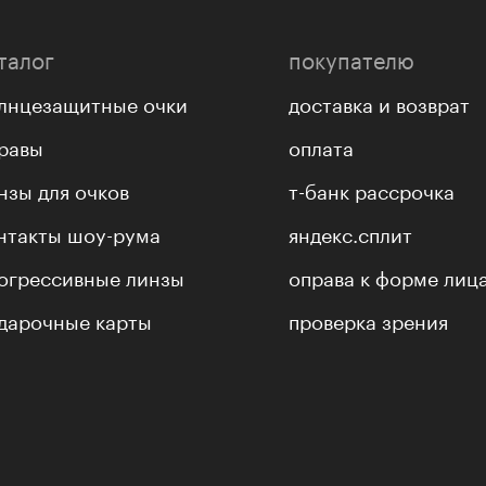
талог
покупателю
лнцезащитные очки
доставка и возврат
равы
оплата
нзы для очков
т-банк рассрочка
нтакты шоу-рума
яндекс.сплит
огрессивные линзы
оправа к форме лиц
дарочные карты
проверка зрения