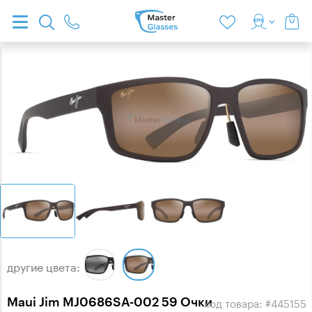
другие цвета:
Maui Jim MJ0686SA-002 59 Очки
код товара: #445155