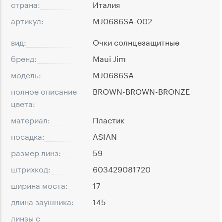
страна:
Италия
артикул:
MJ0686SA-002
вид:
Очки солнцезащитные
бренд:
Maui Jim
модель:
MJ0686SA
полное описание
BROWN-BROWN-BRONZE
цвета:
материал:
Пластик
посадка:
ASIAN
размер линз:
59
штрихкод:
603429081720
ширина моста:
17
длина заушника:
145
линзы с