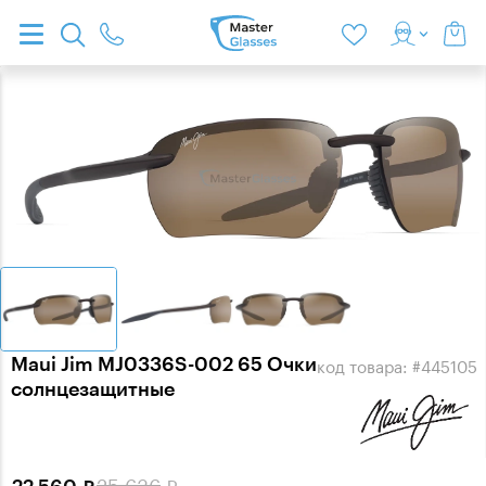
Maui Jim MJ0336S-002 65 Очки
код товара: #445105
солнцезащитные
25 636
22 560