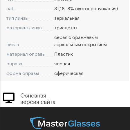
cat.
3 (18–8% светопропускания)
тип линзы
зеркальная
материал линзы
триацетат
серая с оранжевым
линза
зеркальным покрытием
материал оправы
Пластик
оправа
черная
форма оправы
сферическая
Основная
версия сайта