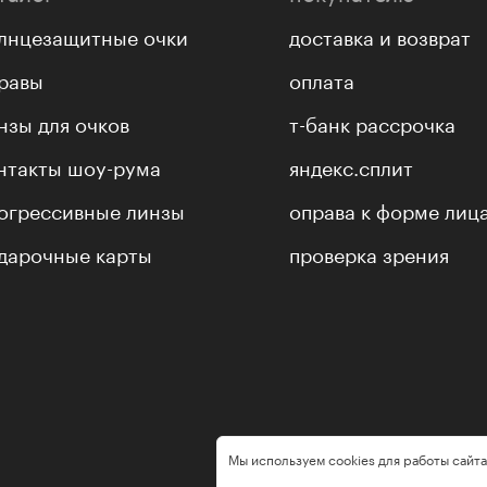
лнцезащитные очки
доставка и возврат
равы
оплата
нзы для очков
т-банк рассрочка
нтакты шоу-рума
яндекс.сплит
огрессивные линзы
оправа к форме лиц
дарочные карты
проверка зрения
Мы используем cookies для работы сайта