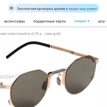
в наших шоу-румах
бесплатная проверка зрения
скидки
аксессуары
подарочные карты
шоу 
%
е очки movitra ul 01 a - rose gold