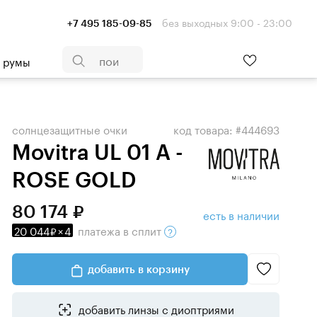
без выходных 9:00 - 23:00
+7 495 185-09-85
- румы
солнцезащитные очки
код товара: #444693
Movitra UL 01 A -
ROSE GOLD
80 174
есть в наличии
20 044
×
4
платежа
в сплит
добавить в корзину
добавить линзы с диоптриями