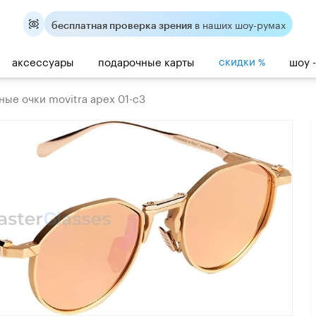
в наших шоу-румах
бесплатная проверка зрения
скидки
аксессуары
подарочные карты
шоу 
%
ые очки movitra apex 01-c3