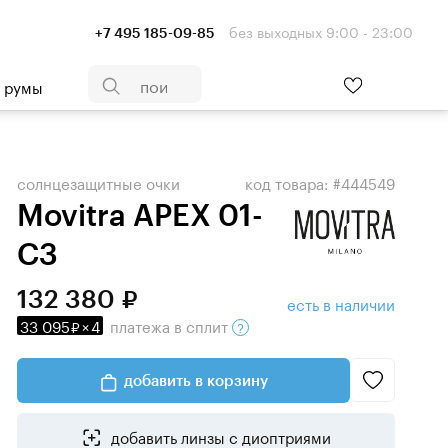
без выходных 9:00 - 23:00
+7 495 185-09-85
- румы
солнцезащитные очки
код товара: #444549
Movitra APEX 01-
C3
132 380
есть в наличии
33 095
×
4
платежа
в сплит
добавить в корзину
добавить линзы с диоптриями