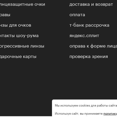
лнцезащитные очки
доставка и возврат
равы
оплата
нзы для очков
т-банк рассрочка
нтакты шоу-рума
яндекс.сплит
огрессивные линзы
оправа к форме лиц
дарочные карты
проверка зрения
Мы используем cookies для работы сайта
Используя сайт, вы принимаете
политик