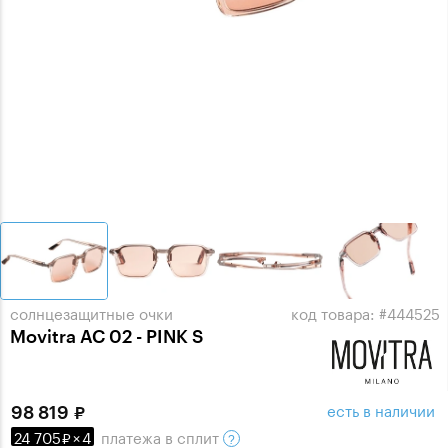
солнцезащитные очки
код товара: #444525
Movitra AC 02 - PINK S
есть в наличии
98 819
24 705
×
4
платежа
в сплит