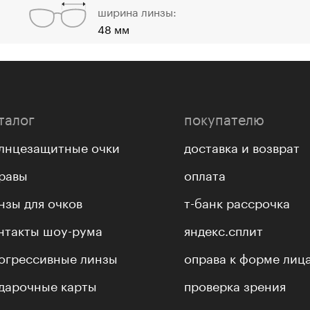
ширина линзы:
48 мм
талог
покупателю
лнцезащитные очки
доставка и возврат
равы
оплата
нзы для очков
т-банк рассрочка
нтакты шоу-рума
яндекс.сплит
огрессивные линзы
оправа к форме лиц
дарочные карты
проверка зрения