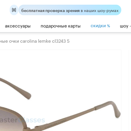
в наших шоу-румах
бесплатная проверка зрения
скидки
аксессуары
подарочные карты
шоу 
%
ые очки carolina lemke cl3243 5