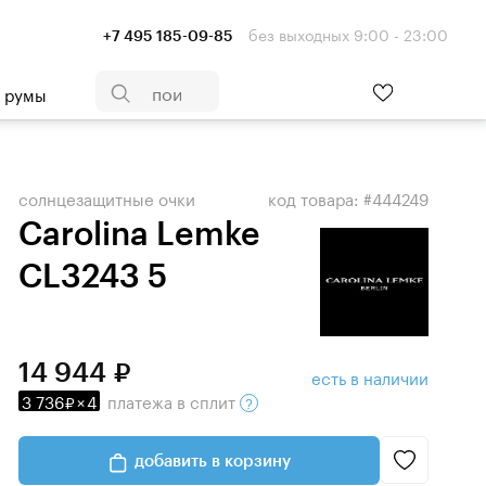
без выходных 9:00 - 23:00
+7 495 185-09-85
- румы
солнцезащитные очки
код товара: #444249
Carolina Lemke
CL3243 5
14 944
есть в наличии
3 736
×
4
платежа
в сплит
добавить в корзину