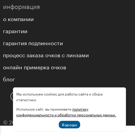
информация
о компании
гарантии
гарантия подлинности
процесс заказа очков с линзами
онлайн примерка очков
блог
Мы используем cookies для работы сайта и сбора
статистики.
Используя сайт, вы принимаете
политику
конфиденциальности и обработки персональных данных.
© 2013—2026 оптика «МастерГлассес»
Хорошо