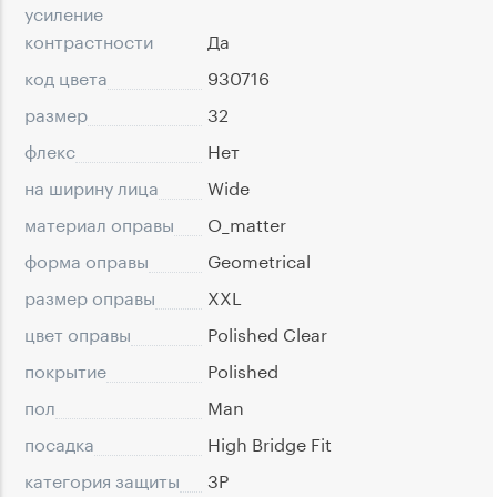
усиление
контрастности
Да
код цвета
930716
размер
32
флекс
Нет
на ширину лица
Wide
материал оправы
O_matter
форма оправы
Geometrical
размер оправы
XXL
цвет оправы
Polished Clear
покрытие
Polished
пол
Man
посадка
High Bridge Fit
категория защиты
3P