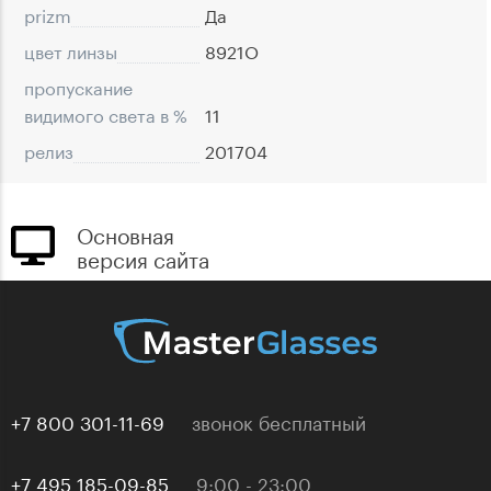
prizm
Да
цвет линзы
8921O
пропускание
видимого света в %
11
релиз
201704
Основная
версия сайта
+7 800 301-11-69
звонок бесплатный
+7 495 185-09-85
9:00 - 23:00