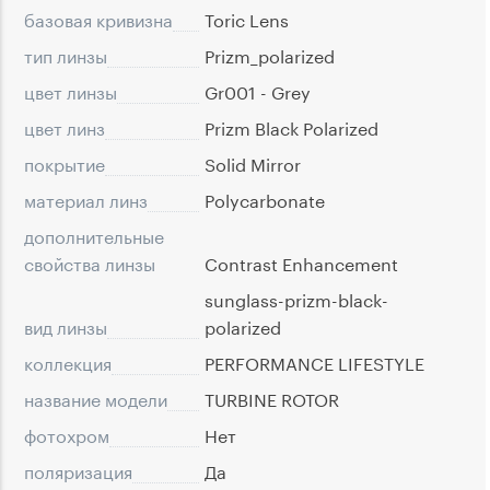
базовая кривизна
Toric Lens
тип линзы
Prizm_polarized
цвет линзы
Gr001 - Grey
цвет линз
Prizm Black Polarized
покрытие
Solid Mirror
материал линз
Polycarbonate
дополнительные
свойства линзы
Contrast Enhancement
sunglass-prizm-black-
вид линзы
polarized
коллекция
PERFORMANCE LIFESTYLE
название модели
TURBINE ROTOR
фотохром
Нет
поляризация
Да