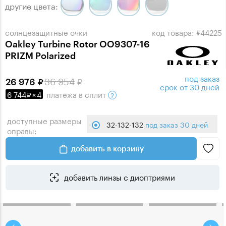
другие цвета:
солнцезащитные очки
код товара: #44225
Oakley Turbine Rotor OO9307-16
PRIZM Polarized
под заказ
36 954
26 976
срок от 30 дней
6 744
×
4
платежа
в сплит
доступные размеры
32-132-132
под заказ 30 дней
оправы:
добавить в корзину
добавить линзы с диоптриями